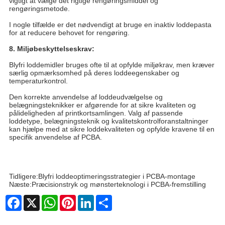
vigtigt at vælge det rigtige rengøringsmiddel og
rengøringsmetode.
I nogle tilfælde er det nødvendigt at bruge en inaktiv loddepasta
for at reducere behovet for rengøring.
8. Miljøbeskyttelseskrav:
Blyfri loddemidler bruges ofte til at opfylde miljøkrav, men kræver
særlig opmærksomhed på deres loddeegenskaber og
temperaturkontrol.
Den korrekte anvendelse af loddeudvælgelse og
belægningsteknikker er afgørende for at sikre kvaliteten og
pålideligheden af ​​printkortsamlingen. Valg af passende
loddetype, belægningsteknik og kvalitetskontrolforanstaltninger
kan hjælpe med at sikre loddekvaliteten og opfylde kravene til en
specifik anvendelse af PCBA.
Tidligere:
Blyfri loddeoptimeringsstrategier i PCBA-montage
Næste:
Præcisionstryk og mønsterteknologi i PCBA-fremstilling
Facebook
X
WhatsApp
Pinterest
LinkedIn
Share