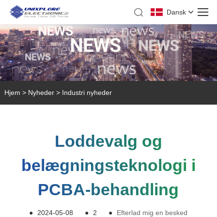
Dansk
Hjem
>
Nyheder
>
Industri nyheder
Loddevalg og
belægningsteknologi i
PCBA-behandling
●
2024-05-08
●
2
●
Efterlad mig en besked