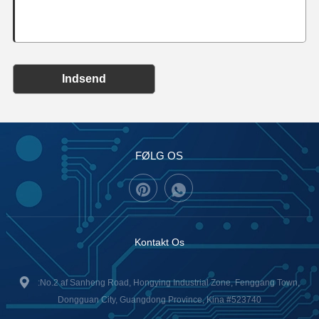
Indsend
FØLG OS
Kontakt Os
:No.2 af Sanheng Road, Hongying Industrial Zone, Fenggang Town,
Dongguan City, Guangdong Province, Kina #523740