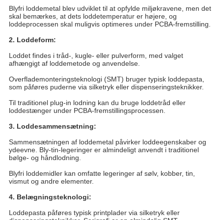
Blyfri loddemetal blev udviklet til at opfylde miljøkravene, men det
skal bemærkes, at dets loddetemperatur er højere, og
loddeprocessen skal muligvis optimeres under PCBA-fremstilling.
2. Loddeform:
Loddet findes i tråd-, kugle- eller pulverform, med valget
afhængigt af loddemetode og anvendelse.
Overflademonteringsteknologi (SMT) bruger typisk loddepasta,
som påføres puderne via silketryk eller dispenseringsteknikker.
Til traditionel plug-in lodning kan du bruge loddetråd eller
loddestænger under PCBA-fremstillingsprocessen.
3. Loddesammensætning:
Sammensætningen af ​​loddemetal påvirker loddeegenskaber og
ydeevne. Bly-tin-legeringer er almindeligt anvendt i traditionel
bølge- og håndlodning.
Blyfri loddemidler kan omfatte legeringer af sølv, kobber, tin,
vismut og andre elementer.
4. Belægningsteknologi:
Loddepasta påføres typisk printplader via silketryk eller