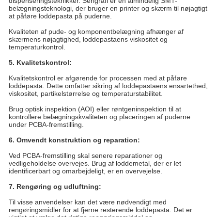
dispenseringsteknikker. Serigrafi er en almindelig SMT-
belægningsteknologi, der bruger en printer og skærm til nøjagtigt
at påføre loddepasta på puderne.
Kvaliteten af ​​pude- og komponentbelægning afhænger af
skærmens nøjagtighed, loddepastaens viskositet og
temperaturkontrol.
5. Kvalitetskontrol:
Kvalitetskontrol er afgørende for processen med at påføre
loddepasta. Dette omfatter sikring af loddepastaens ensartethed,
viskositet, partikelstørrelse og temperaturstabilitet.
Brug optisk inspektion (AOI) eller røntgeninspektion til at
kontrollere belægningskvaliteten og placeringen af ​​puderne
under PCBA-fremstilling.
6. Omvendt konstruktion og reparation:
Ved PCBA-fremstilling skal senere reparationer og
vedligeholdelse overvejes. Brug af loddemetal, der er let
identificerbart og omarbejdeligt, er en overvejelse.
7. Rengøring og udluftning:
Til visse anvendelser kan det være nødvendigt med
rengøringsmidler for at fjerne resterende loddepasta. Det er