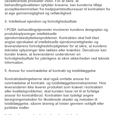
ukvalificerede produkter vises. For at sikre, at
behandlingskvaliteten opfylder kravene, kan kunderne tilføje
acceptbestemmelser fra tredjepartstestbureauer til kontrakten for
at øge gennemsigtighed og retfærdighed.
4. Intellektuel ejendom og fortrolighedsaftale
I PCBA -behandlingstjenester involverer kundens designplan og
produktoplysninger intellektuelle
ejendomsbeskyttelsesproblemer. Kontrakten skal helt klart
angive ejerskabet af intellektuelle ejendomsrettigheder og
leverandørens fortrolighedsforpligtelser for at sikre, at kundens
tekniske oplysninger ikke lækkes eller krænkes. Derudover kan
kunder kræve, at leverandører underskriver en
fortrolighedsaftale for yderligere at sikre sikkerheden ved teknisk
information.
5. Ansvar for overtrædelse af kontrakt og tvistbilæggelse
Kontraktsbetingelserne skal også omfatte ansvar for
overtrædelse af kontrakt- og tvistbilæggelsesmekanismer. Hvis
leverandøren ikke leverer produktet som krævet i kontrakten
eller kvalitetsproblemer, skal kunden have ret til at forfølge
ansvar for kontraktbrud. Kontrakten kan tydeligt angive
beregningsmetoden for likviderede skader og metoden til
tvistbilæggelse, såsom løsning af tvister gennem voldgift eller
juridiske midler.