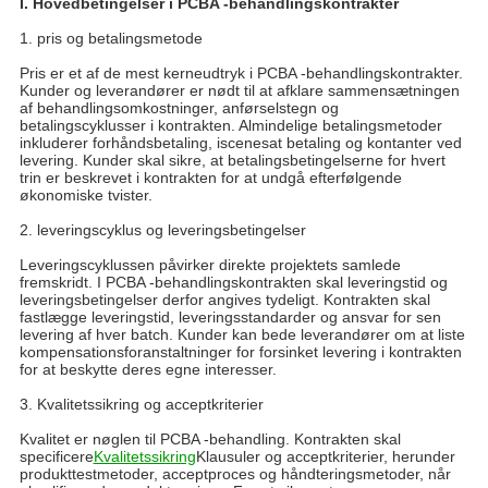
I. Hovedbetingelser i PCBA -behandlingskontrakter
1. pris og betalingsmetode
Pris er et af de mest kerneudtryk i PCBA -behandlingskontrakter.
Kunder og leverandører er nødt til at afklare sammensætningen
af ​​behandlingsomkostninger, anførselstegn og
betalingscyklusser i kontrakten. Almindelige betalingsmetoder
inkluderer forhåndsbetaling, iscenesat betaling og kontanter ved
levering. Kunder skal sikre, at betalingsbetingelserne for hvert
trin er beskrevet i kontrakten for at undgå efterfølgende
økonomiske tvister.
2. leveringscyklus og leveringsbetingelser
Leveringscyklussen påvirker direkte projektets samlede
fremskridt. I PCBA -behandlingskontrakten skal leveringstid og
leveringsbetingelser derfor angives tydeligt. Kontrakten skal
fastlægge leveringstid, leveringsstandarder og ansvar for sen
levering af hver batch. Kunder kan bede leverandører om at liste
kompensationsforanstaltninger for forsinket levering i kontrakten
for at beskytte deres egne interesser.
3. Kvalitetssikring og acceptkriterier
Kvalitet er nøglen til PCBA -behandling. Kontrakten skal
specificere
Kvalitetssikring
Klausuler og acceptkriterier, herunder
produkttestmetoder, acceptproces og håndteringsmetoder, når