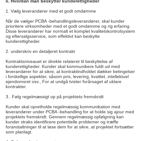
Ii. Hvordan man beskytter kunderettigheder
1. Vælg leverandører med et godt omdømme
Når de vælger PCBA -behandlingsleverandører, skal kunder
prioritere virksomheder med et godt omdømme og rig erfaring.
Disse leverandører har normalt et komplet kvalitetskontrolsystem
og eftersalgsservice, som effektivt kan beskytte
kunderettigheder.
2. underskriv en detaljeret kontrakt
Kontraktsniveauet er direkte relateret til beskyttelse af
kunderettigheder. Kunder skal kommunikere fuldt ud med
leverandører for at sikre, at kontraktindholdet dækker betingelser
i forskellige aspekter, såsom pris, levering, kvalitet, intellektuel
ejendomsret osv., For at undgå tvister forårsaget af uklare
kontrakter.
3.. Følg regelmæssigt op på projektets fremskridt
Kunder skal opretholde regelmæssig kommunikation med
leverandører under PCBA -behandling for at holde sig ajour med
projektets fremskridt. Gennem regelmæssig opfølgning kan
kunder straks identificere potentielle problemer og træffe
foranstaltninger til at løse dem for at sikre, at projektet fortsætter
som planlagt.