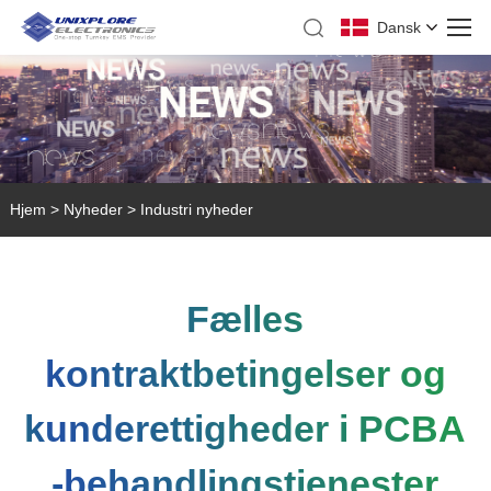
Dansk
Hjem
>
Nyheder
>
Industri nyheder
Fælles
kontraktbetingelser og
kunderettigheder i PCBA
-behandlingstjenester