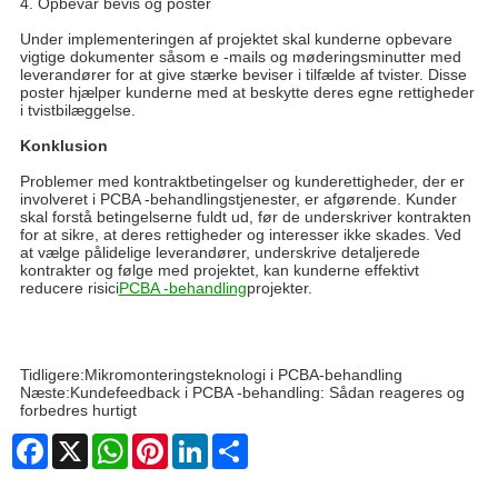
4. Opbevar bevis og poster
Under implementeringen af ​​projektet skal kunderne opbevare
vigtige dokumenter såsom e -mails og møderingsminutter med
leverandører for at give stærke beviser i tilfælde af tvister. Disse
poster hjælper kunderne med at beskytte deres egne rettigheder
i tvistbilæggelse.
Konklusion
Problemer med kontraktbetingelser og kunderettigheder, der er
involveret i PCBA -behandlingstjenester, er afgørende. Kunder
skal forstå betingelserne fuldt ud, før de underskriver kontrakten
for at sikre, at deres rettigheder og interesser ikke skades. Ved
at vælge pålidelige leverandører, underskrive detaljerede
kontrakter og følge med projektet, kan kunderne effektivt
reducere risici
PCBA -behandling
projekter.
Tidligere:
Mikromonteringsteknologi i PCBA-behandling
Næste:
Kundefeedback i PCBA -behandling: Sådan reageres og
forbedres hurtigt
Facebook
X
WhatsApp
Pinterest
LinkedIn
Share