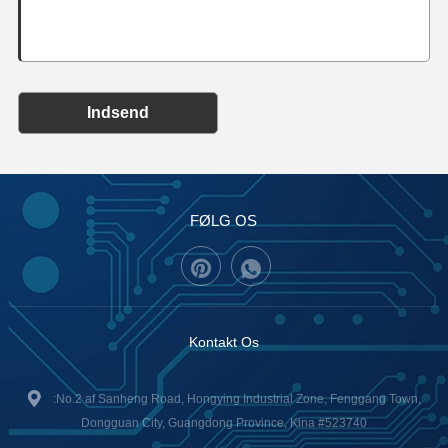
Indsend
FØLG OS
Kontakt Os
:No.2 af Sanheng Road, Hongying Industrial Zone, Fenggang Town,
Dongguan City, Guangdong Province, Kina #523740