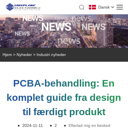
Dansk
Hjem
>
Nyheder
>
Industri nyheder
PCBA-behandling: En
komplet guide fra design
til færdigt produkt
●
2024-11-11
●
2
●
Efterlad mig en besked