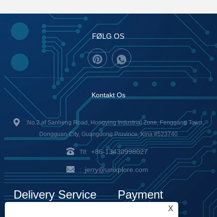
FØLG OS
Kontakt Os
:No.2 af Sanheng Road, Hongying Industrial Zone, Fenggang Town,
Dongguan City, Guangdong Province, Kina #523740
+86-13430998027
Tlf:
jerry@unixplore.com
:
Delivery Service
Payment
X