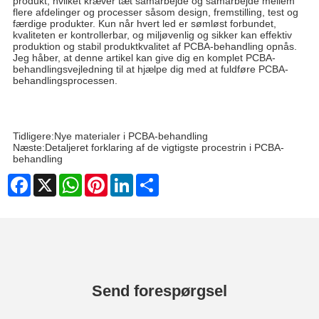
produkt, hvilket kræver tæt samarbejde og samarbejde mellem
flere afdelinger og processer såsom design, fremstilling, test og
færdige produkter. Kun når hvert led er sømløst forbundet,
kvaliteten er kontrollerbar, og miljøvenlig og sikker kan effektiv
produktion og stabil produktkvalitet af PCBA-behandling opnås.
Jeg håber, at denne artikel kan give dig en komplet PCBA-
behandlingsvejledning til at hjælpe dig med at fuldføre PCBA-
behandlingsprocessen.
Tidligere:
Nye materialer i PCBA-behandling
Næste:
Detaljeret forklaring af de vigtigste procestrin i PCBA-
behandling
Facebook
X
WhatsApp
Pinterest
LinkedIn
Share
Send forespørgsel