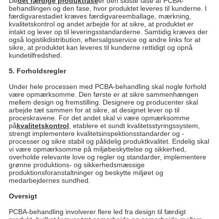
De
det færdige produktfase
er den sidste fase af PCBA-
behandlingen og den fase, hvor produktet leveres til kunderne. I
færdigvarestadiet kræves færdigvareemballage, mærkning,
kvalitetskontrol og andet arbejde for at sikre, at produktet er
intakt og lever op til leveringsstandarderne. Samtidig kræves der
også logistikdistribution, eftersalgsservice og andre links for at
sikre, at produktet kan leveres til kunderne rettidigt og opnå
kundetilfredshed.
5. Forholdsregler
Under hele processen med PCBA-behandling skal nogle forhold
være opmærksomme. Den første er at sikre sammenhængen
mellem design og fremstilling. Designere og producenter skal
arbejde tæt sammen for at sikre, at designet lever op til
proceskravene. For det andet skal vi være opmærksomme
på
kvalitetskontrol
, etablere et sundt kvalitetsstyringssystem,
strengt implementere kvalitetsinspektionsstandarder og -
processer og sikre stabil og pålidelig produktkvalitet. Endelig skal
vi være opmærksomme på miljøbeskyttelse og sikkerhed,
overholde relevante love og regler og standarder, implementere
grønne produktions- og sikkerhedsmæssige
produktionsforanstaltninger og beskytte miljøet og
medarbejdernes sundhed.
Oversigt
PCBA-behandling involverer flere led fra design til færdigt