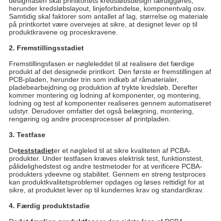
designfasen skal printkortets kredsløbsdesign færdiggøres,
herunder kredsløbslayout, linjeforbindelse, komponentvalg osv.
Samtidig skal faktorer som antallet af lag, størrelse og materiale
på printkortet være overvejes at sikre, at designet lever op til
produktkravene og proceskravene.
2. Fremstillingsstadiet
Fremstillingsfasen er nøgleleddet til at realisere det færdige
produkt af det designede printkort. Den første er fremstillingen af
​​PCB-pladen, herunder trin som indkøb af råmaterialer,
pladebearbejdning og produktion af trykte kredsløb. Derefter
kommer montering og lodning af komponenter, og montering,
lodning og test af komponenter realiseres gennem automatiseret
udstyr. Derudover omfatter det også belægning, montering,
rengøring og andre procesprocesser af printpladen.
3. Testfase
De
teststadiet
er et nøgleled til at sikre kvaliteten af ​​PCBA-
produkter. Under testfasen kræves elektrisk test, funktionstest,
pålidelighedstest og andre testmetoder for at verificere PCBA-
produkters ydeevne og stabilitet. Gennem en streng testproces
kan produktkvalitetsproblemer opdages og løses rettidigt for at
sikre, at produktet lever op til kundernes krav og standardkrav.
4. Færdig produktstadie